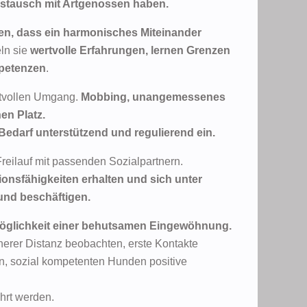
ustausch mit Artgenossen haben.
nen, dass ein harmonisches Miteinander
ln sie
wertvolle Erfahrungen, lernen Grenzen
mpetenzen
.
ktvollen Umgang.
Mobbing, unangemessenes
en Platz.
 Bedarf unterstützend und regulierend ein.
eilauf mit passenden Sozialpartnern.
onsfähigkeiten erhalten und sich unter
und beschäftigen.
 Möglichkeit einer behutsamen Eingewöhnung.
herer Distanz beobachten, erste Kontakte
n, sozial kompetenten Hunden positive
ührt werden.