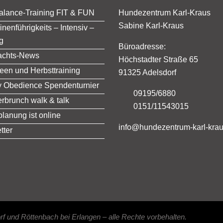
alance-Training FIT & FUN
Hundezentrum Karl-Kraus
Sabine Karl-Kraus
nenführigkeits – Intensiv –
g
Büroadresse:
achts-News
Höchstadter Straße 65
een und Herbsttraining
91325 Adelsdorf
ly Obedience Spendenturnier
09195/6880
brunch walk & talk
0151/11543015
lanung ist online
info@
hundezentrum-karl-kra
tter
 und Röttenbach bei Erlangen – alle Rechte vorbehalten.