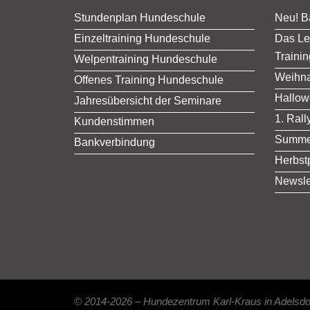
Stundenplan Hundeschule
Neu! B
Einzeltraining Hundeschule
Das Lei
Trainin
Welpentraining Hundeschule
Weihn
Offenes Training Hundeschule
Hallow
Jahresübersicht der Seminare
1. Ral
Kundenstimmen
Summer
Bankverbindung
Herbstp
Newsle
© 2014-2026 – Hundezentrum Karl-Kraus in Adelsdorf