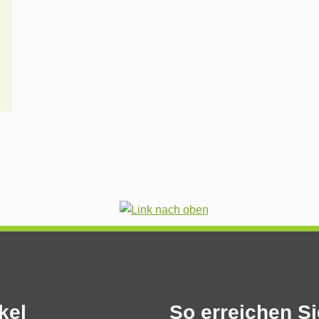
kel
So erreichen S