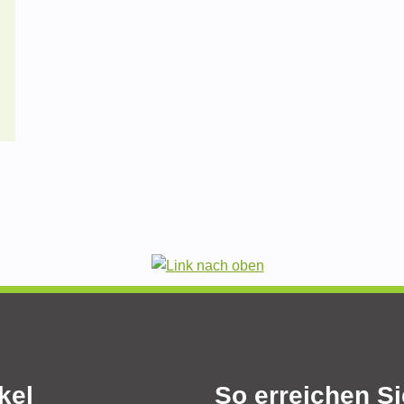
kel
So erreichen S