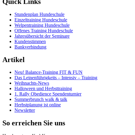
Quick Links
Stundenplan Hundeschule
Einzeltraining Hundeschule
Welpentraining Hundeschule
Offenes Training Hundeschule
Jahresübersicht der Seminare
Kundenstimmen
Bankverbindung
Artikel
Neu! Balance-Training FIT & FUN
Das Leinenführigkeits – Intensiv – Training
Weihnachts-News
Halloween und Herbsttraining
1. Rally Obedience Spendenturnier
Summerbrunch walk & talk
Herbstplanung ist online
Newsletter
So erreichen Sie uns