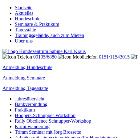
Startseite
Aktuelles
Hundeschule
Seminare & Praktikum
Tagesstätte
Trainingsgelände, auch zum Mieten
Über uns
09195/6880
0151/11543015
Anmeldung Hundeschule
Anmeldung Seminare
Anmeldung Tagesstätte
Jahresübersicht
Bankverbindung
Praktikum
Hoopers-Schnupper-Workshop
Rally Obedience Schnupper-Workshop
Krimi-wanderung
Trimm Seminar mit Jörg Brossette
Arbeiten mit aggressiven Hunden (für Hundetrainer)